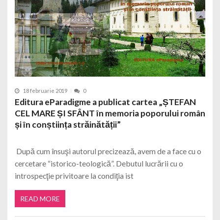
18 februarie 2019
0
Editura eParadigme a publicat cartea „ȘTEFAN
CEL MARE ȘI SFÂNT în memoria poporului român
și în conștiința străinătății”
După cum însuşi autorul precizează, avem de a face cu o
cercetare “istorico-teologică”. Debutul lucrării cu o
introspecţie privitoare la condiţia ist
READ MORE