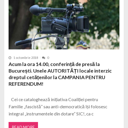
1 octombrie 2018
0
Acum la ora 14.00, conferință de presă la
București. Unele AUTORITĂȚI locale interzic
dreptul cetățenilor la CAMPANIA PENTRU
REFERENDUM!
Cei ce cataloghează inițiativa Coaliției pentru
Familie „fascistă” sau anti-democratică își folosesc
integral „instrumentele din dotare” SIC!, ca c
READ MORE