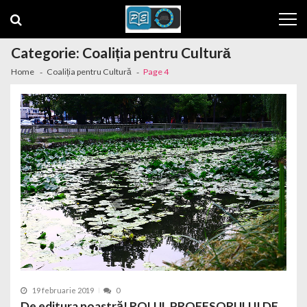
Skip to navigation
Skip to content
Categorie: Coaliția pentru Cultură
Home
Coaliția pentru Cultură
Page 4
19 februarie 2019
0
De editura noastră! ROLUL PROFESORULUI DE