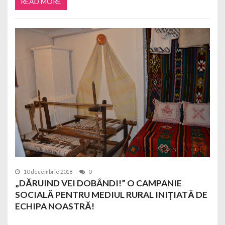
READ MORE
10 decembrie 2018
0
„DĂRUIND VEI DOBÂNDI!” O CAMPANIE
SOCIALĂ PENTRU MEDIUL RURAL INIȚIATĂ DE
ECHIPA NOASTRĂ!