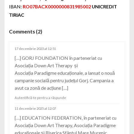
IBAN:
RO07BACX0000000831985002
UNICREDIT
TIRIAC
Comments (2)
17 decembrie 2023 at 12:51
[…] GORJ FOUNDATION în parteneriat cu
Asociația Down Art Therapy și
Asociația Paradigme educaționale, a lansat o nouă
campanie socială pentru județul Gorj. Campania a
avut ca zonă de acțiune […]
Autentifică-te pentru a răspunde
11 decembrie 2025 at 12:07
[…] EDUCATION FEDERATION, în parteneriat cu
Asociația Down Art Therapy, Asociația Paradigme
educaționale și Biserica Sfântul Mare Mucenic