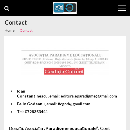
Skip to navigation
Skip to content
Contact
Home
Contact
Ioan
Constantinescu,
email: editura.eparadigme@gmail.com
Felix Godeanu,
email: ficgod@gmail.com
Tel:
0728353441
Donaţii:
Asociația
„Paradigme educaționale”
:
Cont