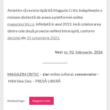
Amintim că revista tipărită Magazin Critic îndeplinește o
misiune distinctă de aceea a platformei online
magazincritic.ro
, înființată în anul 2013, însă colaborarea
dintre cele două proiecte nefiind întreruptă, conform
deciziei
din
25 octombrie 2021.
Vezi
:
nr. 92, februarie, 2026
MAGAZIN CRITIC
–
ziar
online cultural,
conservator
–
Nihil Sine Deo – PRESĂ LIBERĂ
Related tags :
Magazin Critic