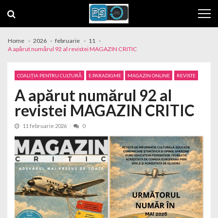
Skip to navigation
Skip to content
Home
2026
februarie
11
A apărut numărul 92 al revistei MAGAZIN CRITIC
COALIȚIA PENTRU CULTURĂ
E.PARADIGME
MAGAZIN ONLINE
REVISTE
A apărut numărul 92 al
revistei MAGAZIN CRITIC
11 februarie 2026
0