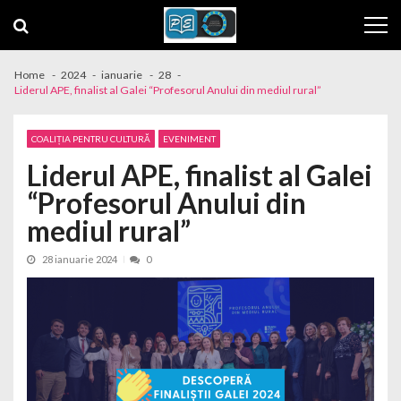
Skip to navigation
Skip to content
Home
2024
ianuarie
28
Liderul APE, finalist al Galei “Profesorul Anului din mediul rural”
COALIȚIA PENTRU CULTURĂ
EVENIMENT
Liderul APE, finalist al Galei
“Profesorul Anului din
mediul rural”
28 ianuarie 2024
0