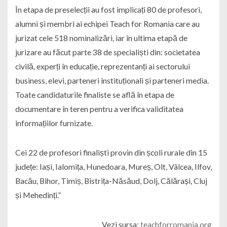
În etapa de preselecții au fost implicați 80 de profesori,
alumni și membri ai echipei Teach for Romania care au
jurizat cele 518 nominalizări, iar în ultima etapă de
jurizare au făcut parte 38 de specialiști din: societatea
civilă, experți în educație, reprezentanți ai sectorului
business, elevi, parteneri instituționali și parteneri media.
Toate candidaturile finaliste se află în etapa de
documentare în teren pentru a verifica validitatea
informațiilor furnizate.
Cei 22 de profesori finaliști provin din școli rurale din 15
județe: Iași, Ialomița, Hunedoara, Mureș, Olt, Vâlcea, Ilfov,
Bacău, Bihor, Timiș, Bistrița-Năsăud, Dolj, Călărași, Cluj
și Mehedinți.”
Vezi sursa:
teachforromania.org