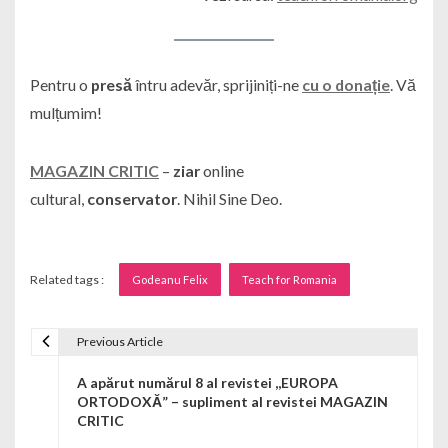
Pentru o
presă
întru adevăr, sprijiniți-ne
cu o donație
. Vă
mulțumim!
MAGAZIN CRITIC
–
ziar
online
cultural,
conservator
. Nihil Sine Deo.
Related tags :
Godeanu Felix
Teach for Romania
Previous Article
Navigare în articole
A apărut numărul 8 al revistei ,,EUROPA
ORTODOXĂ” – supliment al revistei MAGAZIN
CRITIC