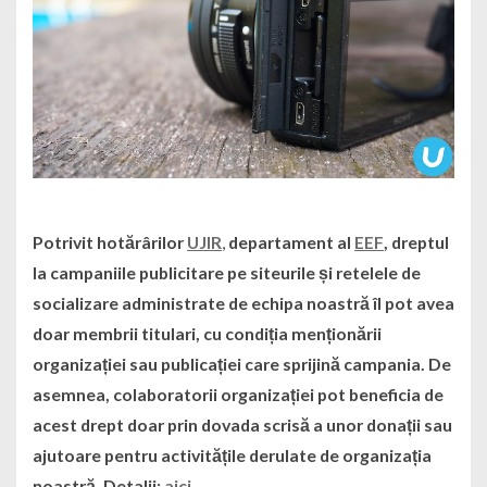
Potrivit
hotărârilor
UJIR
,
departament al
EEF
, dreptul
la campaniile publicitare pe siteurile și retelele de
socializare administrate de echipa noastră îl pot avea
doar membrii titulari, cu condiția menționării
organizației sau publicației care sprijină campania. De
asemnea, colaboratorii organizației pot beneficia de
acest drept doar prin dovada scrisă a unor donații sau
ajutoare pentru activitățile derulate de organizația
noastră.
Detalii:
aici