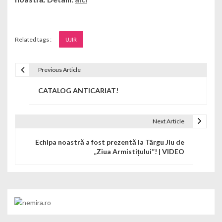
Related tags :
UJIR
Previous Article
Navigare în articole
CATALOG ANTICARIAT!
Next Article
Echipa noastră a fost prezentă la Târgu Jiu de
„Ziua Armistițului”! | VIDEO