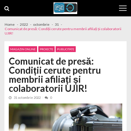
Skip to navigation
Skip to content
Home
2022
octombrie
31
Comunicat de presă: Condiții cerute pentru membrii afiliați și colaboratorii
UJIR!
MAGAZIN ONLINE
PROIECTE
PUBLICITATE
Comunicat de presă:
Condiții cerute pentru
membrii afiliați și
colaboratorii UJIR!
31 octombrie 2022
0