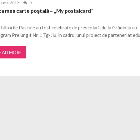
4 mai 2019
0
evistei MAGAZIN CRITIC, 21 mai 2026
21 MAI 2026
ca mea carte poștală – „My postalcard”
ul 93 al revistei MAGAZIN CRITIC
18 MAI 2026
i CUTEZĂTOR!
27 MARTIE 2026
bătorile Pascale au fost celebrate de preșcolarii de la Grădinița cu
gram Prelungit Nr. 1 Tg-Jiu, în cadrul unui proiect de parteneriat ed
EAD MORE