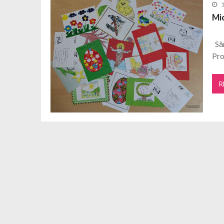
1
Ediție specială de Ziua Eroilor a r
Mi
Organizația noastră a editat număr
Am publicat numărul 13 al reviste
Săr
Pro
R