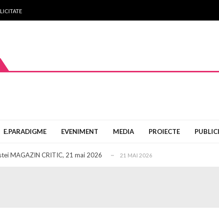
LICITATE
i CUTEZĂTOR!
27 MARTIE 2026
AGAZIN CRITIC
11 FEBRUARIE 2026
E.PARADIGME
EVENIMENT
MEDIA
PROIECTE
PUBLIC
 al revistei GORJUL
12 DECEMBRIE 2025
evistei MAGAZIN CRITIC, 21 mai 2026
21 MAI 2026
ul 93 al revistei MAGAZIN CRITIC
18 MAI 2026
i CUTEZĂTOR!
27 MARTIE 2026
AGAZIN CRITIC
11 FEBRUARIE 2026
 al revistei GORJUL
12 DECEMBRIE 2025