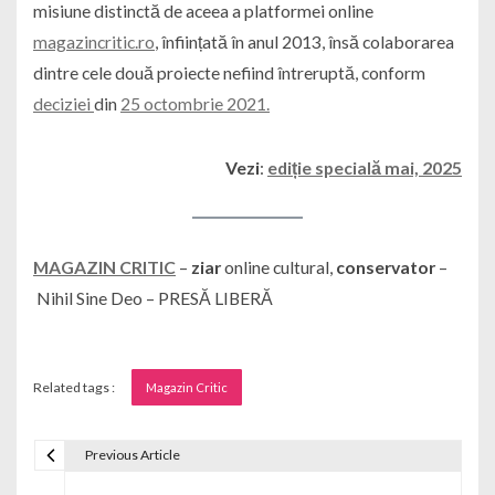
misiune distinctă de aceea a platformei online
magazincritic.ro
, înființată în anul 2013, însă colaborarea
dintre cele două proiecte nefiind întreruptă, conform
deciziei
din
25 octombrie 2021.
Vezi
:
ediție specială mai, 2025
MAGAZIN CRITIC
–
ziar
online cultural,
conservator
–
Nihil Sine Deo – PRESĂ LIBERĂ
Related tags :
Magazin Critic
Previous Article
Navigare în articole