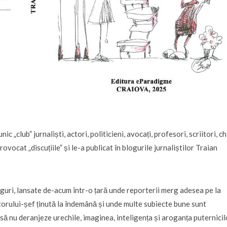
ic „club” jurnaliști, actori, politicieni, avocați, profesori, scriitori, ch
rovocat „discuțiile” și le-a publicat în blogurile jurnaliștilor Traian
oguri, lansate de-acum într-o țară unde reporterii merg adesea pe la
ctorului-șef ținută la îndemână și unde multe subiecte bune sunt
să nu deranjeze urechile, imaginea, inteligența și aroganța puternicil