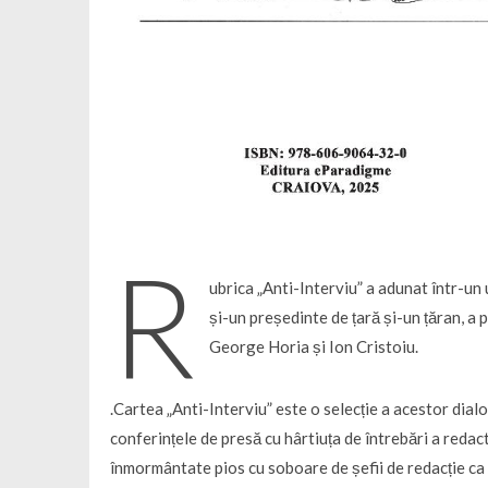
R
ubrica „Anti-Interviu” a adunat într-un un
și-un președinte de țară și-un țăran, a p
George Horia și Ion Cristoiu.
.Cartea „Anti-Interviu” este o selecție a acestor dial
conferințele de presă cu hârtiuța de întrebări a reda
înmormântate pios cu soboare de șefii de redacție ca 