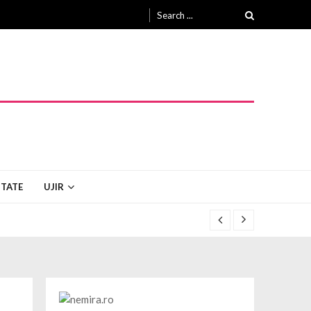
Search for:
ITATE
UJIR