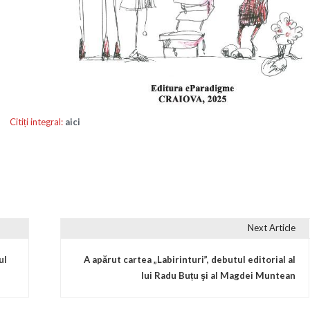
Citiți integral:
aici
Next Article
ul
A apărut cartea „Labirinturi”, debutul editorial al
lui Radu Buțu şi al Magdei Muntean