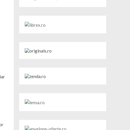
iar
or