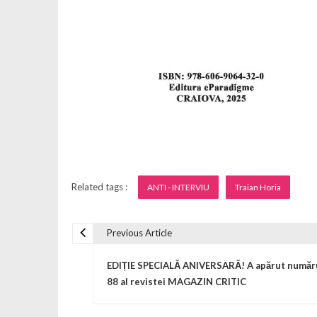
Related tags :
ANTI - INTERVIU
Traian Horia
Previous Article
Navigare în articole
EDIȚIE SPECIALĂ ANIVERSARĂ! A apărut număr
88 al revistei MAGAZIN CRITIC