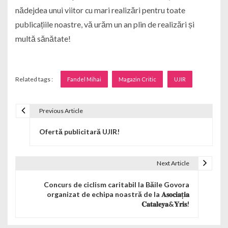
nădejdea unui viitor cu mari realizări pentru toate
publicațiile noastre, vă urăm un an plin de realizări și
multă sănătate!
Related tags :
Fandel Mihai
Magazin Critic
UJIR
Previous Article
Navigare în articole
Ofertă publicitară UJIR!
Next Article
Concurs de ciclism caritabil la Băile Govora
organizat de echipa noastră de la 𝐀𝐬𝐨𝐜𝐢𝐚ț𝐢𝐚
𝐂𝐚𝐭𝐚𝐥𝐞𝐲𝐚&𝐘𝐫𝐢𝐬!