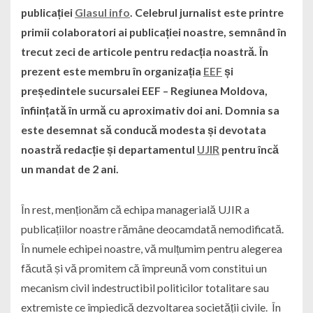
publicației
Glasul info
. Celebrul jurnalist este printre
primii colaboratori ai publicației noastre, semnând în
trecut zeci de articole pentru redacția noastră. În
prezent este membru în organizația
EEF
și
președintele sucursalei EEF – Regiunea Moldova,
înființată în urmă cu aproximativ doi ani. Domnia sa
este desemnat să conducă modesta și devotata
noastră redacție și departamentul
UJIR
pentru încă
un mandat de 2 ani.
În rest, menționăm că echipa managerială UJIR a
publicațiilor noastre rămâne deocamdată nemodificată.
În numele echipei noastre, vă mulțumim pentru alegerea
făcută și vă promitem că împreună vom constitui un
mecanism civil indestructibil politicilor totalitare sau
extremiste ce împiedică dezvoltarea societății civile. În