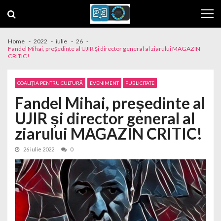
Skip to navigation
Skip to content
Home
2022
iulie
26
Fandel Mihai, președinte al UJIR și director general al ziarului MAGAZIN
CRITIC!
COALIȚIA PENTRU CULTURĂ
EVENIMENT
PUBLICITATE
Fandel Mihai, președinte al
UJIR și director general al
ziarului MAGAZIN CRITIC!
26 iulie 2022
0