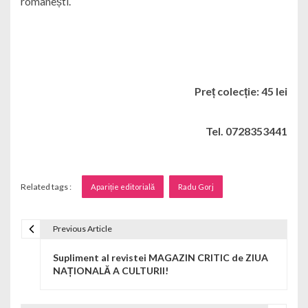
românești.
Preț colecție: 45 lei
Tel. 0728353441
Related tags :
Apariție editorială
Radu Gorj
Previous Article
Navigare în articole
Supliment al revistei MAGAZIN CRITIC de ZIUA
NAȚIONALĂ A CULTURII!