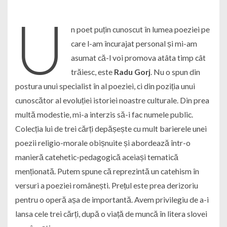
U
n poet puțin cunoscut în lumea poeziei pe
care l-am încurajat personal și mi-am
asumat că-l voi promova atâta timp cât
trăiesc, este
Radu Gorj
. Nu o spun din
postura unui specialist în al poeziei, ci din poziția unui
cunoscător al evoluției istoriei noastre culturale. Din prea
multă modestie, mi-a interzis să-i fac numele public.
Colecția lui de trei cărți depășește cu mult barierele unei
poezii religio-morale obișnuite și abordează într-o
manieră catehetic-pedagogică aceiași tematică
menționată. Putem spune că reprezintă un catehism în
versuri a poeziei românești. Prețul este prea derizoriu
pentru o operă așa de importantă. Avem privilegiu de a-i
lansa cele trei cărți, după o viață de muncă în litera slovei