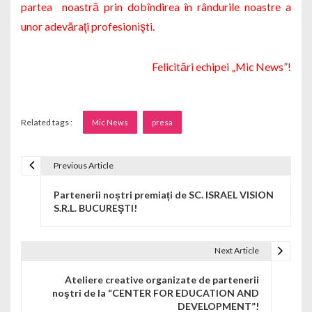
partea noastră prin dobîndirea în rândurile noastre a
unor adevăraţi profesionişti.
Felicitări echipei „Mic News”!
Related tags :
Mic News
presa
Previous Article
Navigare în articole
Partenerii noștri premiați de SC. ISRAEL VISION
S.R.L. BUCUREŞTI!
Next Article
Ateliere creative organizate de partenerii
noştri de la “CENTER FOR EDUCATION AND
DEVELOPMENT”!