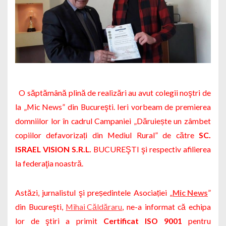
O săptămână plină de realizări au avut colegii noştri de
la „Mic News” din Bucureşti. Ieri vorbeam de premierea
domniilor lor în cadrul Campaniei
„Dăruiește un zâmbet
copiilor defavorizați din Mediul Rural”
de către
SC.
ISRAEL VISION S.R.L.
BUCUREŞTI şi respectiv afilierea
la federaţia noastră.
Astăzi, jurnalistul şi președintele Asociației „
Mic News
”
din Bucureşti,
Mihai Căldăraru
, ne-a informat că echipa
lor de ştiri a primit
Certificat ISO 9001
pentru