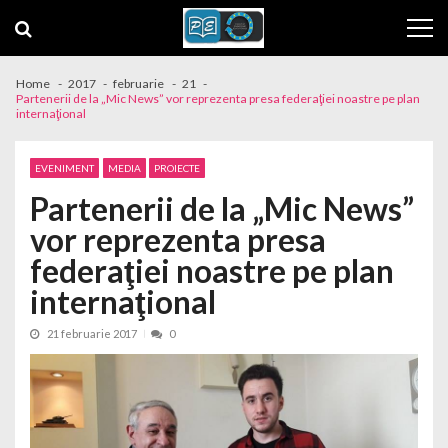
Skip to navigation
Skip to content
Home
2017
februarie
21
Partenerii de la „Mic News” vor reprezenta presa federaţiei noastre pe plan
internaţional
EVENIMENT
MEDIA
PROIECTE
Partenerii de la „Mic News”
vor reprezenta presa
federaţiei noastre pe plan
internaţional
21 februarie 2017
0