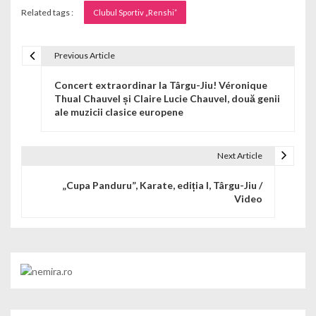
Related tags :
Clubul Sportiv „Renshi”
Previous Article
Navigare în articole
Concert extraordinar la Târgu-Jiu! Véronique
Thual Chauvel și Claire Lucie Chauvel, două genii
ale muzicii clasice europene
Next Article
„Cupa Panduru”, Karate, ediția I, Târgu-Jiu /
Video