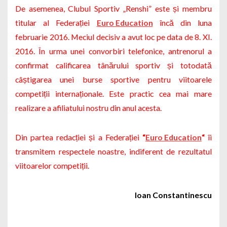
De asemenea, Clubul Sportiv „
Renshi”
este și membru
titular al Federației
Euro Education
încă din luna
februarie 2016. Meciul decisiv a avut loc pe data de 8. XI.
2016. În urma unei convorbiri telefonice, antrenorul a
confirmat calificarea tânărului sportiv și totodată
câștigarea unei burse sportive pentru viitoarele
competiții internaționale. Este practic cea mai mare
realizare a afiliatului nostru din anul acesta.
Din partea redacției și a
Federației
“
Euro Education
“
îi
transmitem respectele noastre, indiferent de rezultatul
viitoarelor competiții.
Ioan Constantinescu