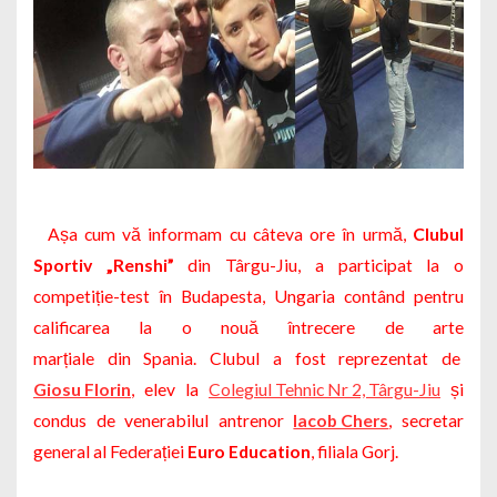
Așa cum vă informam cu câteva ore în urmă,
Clubul
Sportiv
„Renshi”
din Târgu-Jiu, a participat la o
competiție-test în Budapesta, Ungaria contând pentru
calificarea la o nouă întrecere de arte
marțiale din Spania. Clubul a fost reprezentat de
Giosu Florin
, elev la
Colegiul Tehnic Nr 2, Târgu-Jiu
și
condus de venerabilul antrenor
Iacob Chers
, secretar
general al Federației
Euro Education
, filiala Gorj.