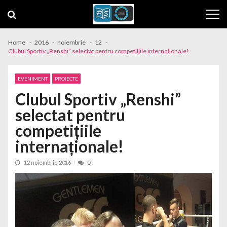
Skip to navigation
Skip to content
Home
2016
noiembrie
12
Clubul Sportiv „Renshi” selectat pentru competițiile internaționale!
EVENIMENT
PROIECTE
Clubul Sportiv „Renshi”
selectat pentru
competițiile
internaționale!
12 noiembrie 2016
0